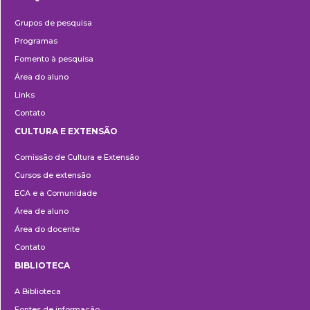
Pesquisa
Grupos de pesquisa
Programas
Fomento à pesquisa
Área do aluno
Links
Contato
CULTURA E EXTENSÃO
Cultura
Comissão de Cultura e Extensão
e
Cursos de extensão
Extensão
ECA e a Comunidade
Área de aluno
Área do docente
Contato
BIBLIOTECA
Biblioteca
A Biblioteca
Fontes de informação