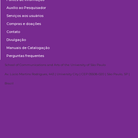
Auxílio ao Pesquisador
Serviços aos usuários
Compras e doações
Contato
Divulgação
Manuais de Catalogação
Perguntas frequentes
School of Communications and Arts of the University of São Paulo
Av. Lúcio Martins Rodrigues, 443 | University City | CEP 05508-020 | São Paulo, SP |
Brazil