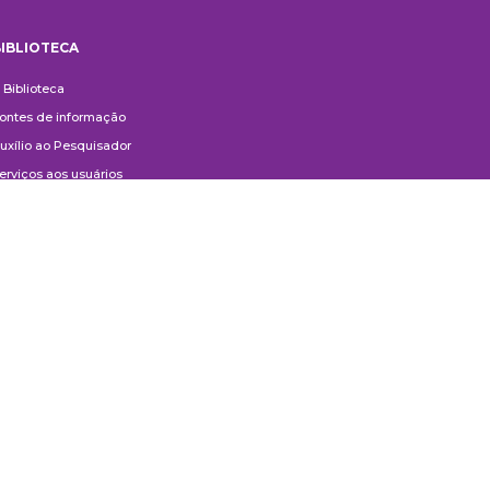
IBLIOTECA
iblioteca
 Biblioteca
ontes de informação
uxílio ao Pesquisador
erviços aos usuários
ompras e doações
ontato
ivulgação
anuais de Catalogação
erguntas frequentes