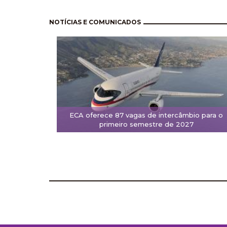
Pagination
NOTÍCIAS E COMUNICADOS
ECA oferece 87 vagas de intercâmbio para o
primeiro semestre de 2027