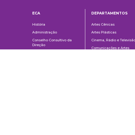
ECA
DEPARTAMENTOS
Institucional
Departame
História
Artes Cênicas
Administração
Artes Plásticas
Conselho Consultivo da
Cinema, Rádio e Televisã
Direção
Comunicações e Artes
Corpo docente e
Informação e Cultura
administrativo
Jornalismo e Editoração
Convênios e Parcerias
Música
Legislação
Relações Públicas,
Concursos
Propaganda e Turismo
Ouvidoria
Escola de Arte Dramática
School of Communications and Arts of the University of São Paulo
Av. Lúcio Martins Rodrigues, 443 | University City | CEP 05508-020 | Sã