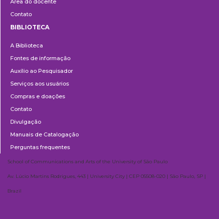
Área do docente
Contato
BIBLIOTECA
Biblioteca
A Biblioteca
Fontes de informação
Auxílio ao Pesquisador
Serviços aos usuários
Compras e doações
Contato
Divulgação
Manuais de Catalogação
Perguntas frequentes
School of Communications and Arts of the University of São Paulo
Av. Lúcio Martins Rodrigues, 443 | University City | CEP 05508-020 | São Paulo, SP |
Brazil