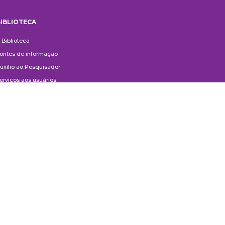
IBLIOTECA
iblioteca
 Biblioteca
ontes de informação
uxílio ao Pesquisador
erviços aos usuários
ompras e doações
ontato
ivulgação
anuais de Catalogação
erguntas frequentes