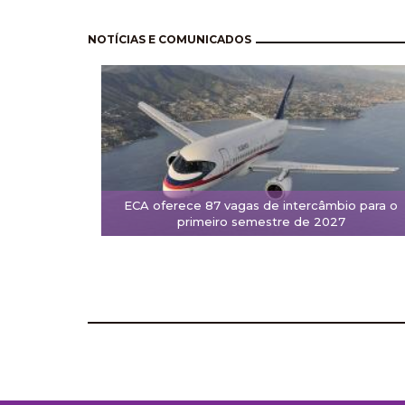
Pagination
NOTÍCIAS E COMUNICADOS
ECA oferece 87 vagas de intercâmbio para o
primeiro semestre de 2027