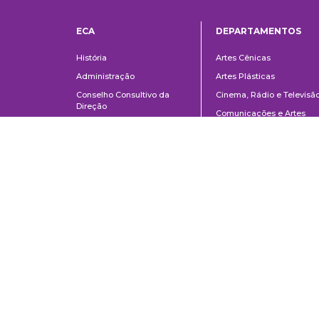
ECA
DEPARTAMENTOS
Institucional
Departame
História
Artes Cênicas
Administração
Artes Plásticas
Conselho Consultivo da
Cinema, Rádio e Televisã
Direção
Comunicações e Artes
Corpo docente e
Informação e Cultura
administrativo
Jornalismo e Editoração
Convênios e Parcerias
Música
Legislação
Relações Públicas,
Concursos
Propaganda e Turismo
Ouvidoria
Escola de Arte Dramática
School of Communications and Arts of the University of São Paulo
Av. Lúcio Martins Rodrigues, 443 | University City | CEP 05508-020 | Sã