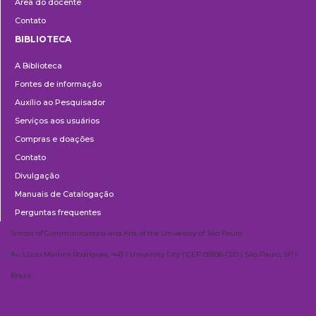
Área do docente
Contato
BIBLIOTECA
Biblioteca
A Biblioteca
Fontes de informação
Auxílio ao Pesquisador
Serviços aos usuários
Compras e doações
Contato
Divulgação
Manuais de Catalogação
Perguntas frequentes
School of Communications and Arts of the University of São Paulo
Av. Lúcio Martins Rodrigues, 443 | University City | CEP 05508-020 | São Paulo, SP |
Brazil