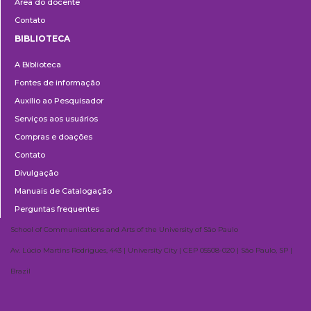
Área do docente
Contato
BIBLIOTECA
Biblioteca
A Biblioteca
Fontes de informação
Auxílio ao Pesquisador
Serviços aos usuários
Compras e doações
Contato
Divulgação
Manuais de Catalogação
Perguntas frequentes
School of Communications and Arts of the University of São Paulo
Av. Lúcio Martins Rodrigues, 443 | University City | CEP 05508-020 | São Paulo, SP |
Brazil