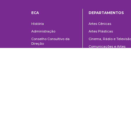
ECA
DEPARTAMENTOS
Institucional
Departame
História
Artes Cênicas
Administração
Artes Plásticas
Conselho Consultivo da
Cinema, Rádio e Televisã
Direção
Comunicações e Artes
Corpo docente e
Informação e Cultura
administrativo
Jornalismo e Editoração
Convênios e Parcerias
Música
Legislação
Relações Públicas,
Concursos
Propaganda e Turismo
Ouvidoria
Escola de Arte Dramática
School of Communications and Arts of the University of São Paulo
Av. Lúcio Martins Rodrigues, 443 | University City | CEP 05508-020 | Sã