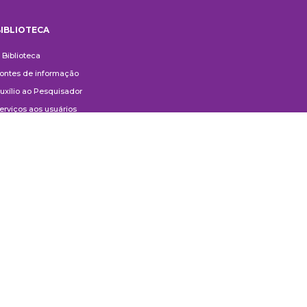
IBLIOTECA
iblioteca
 Biblioteca
ontes de informação
uxílio ao Pesquisador
erviços aos usuários
ompras e doações
ontato
ivulgação
anuais de Catalogação
erguntas frequentes