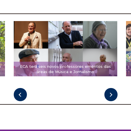
m
ECA terá seis novos professores eméritos das
áreas de Música e Jornalismo