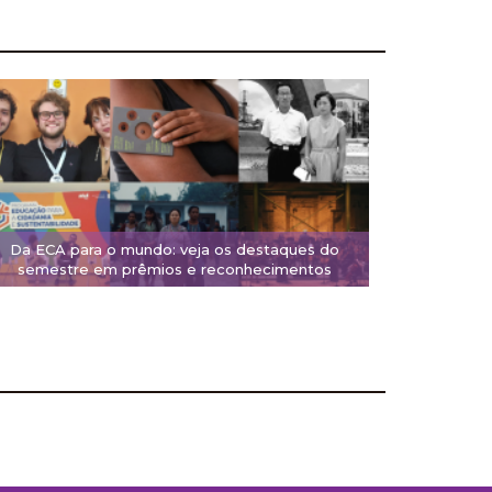
Da ECA para o mundo: veja os destaques do
semestre em prêmios e reconhecimentos