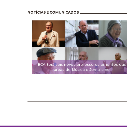
Pagination
NOTÍCIAS E COMUNICADOS
ECA terá seis novos professores eméritos das
áreas de Música e Jornalismo