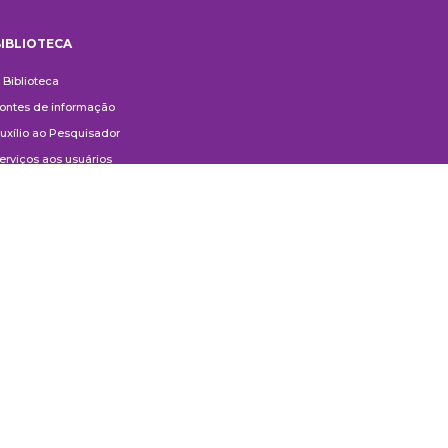
IBLIOTECA
iblioteca
 Biblioteca
ontes de informação
uxílio ao Pesquisador
erviços aos usuários
ompras e doações
ontato
ivulgação
anuais de Catalogação
erguntas frequentes