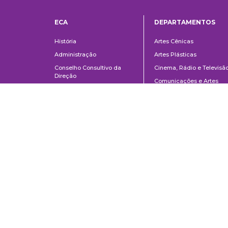
ECA
DEPARTAMENTOS
Institucional
Departame
História
Artes Cênicas
Administração
Artes Plásticas
Conselho Consultivo da
Cinema, Rádio e Televisã
Direção
Comunicações e Artes
Corpo docente e
Informação e Cultura
administrativo
Jornalismo e Editoração
Convênios e Parcerias
Música
Legislação
Relações Públicas,
Concursos
Propaganda e Turismo
Ouvidoria
Escola de Arte Dramática
School of Communications and Arts of the University of São Paulo
Av. Lúcio Martins Rodrigues, 443 | University City | CEP 05508-020 | Sã