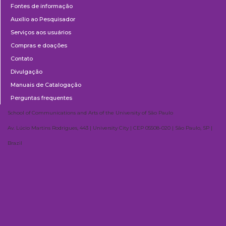
Fontes de informação
Auxílio ao Pesquisador
Serviços aos usuários
Compras e doações
Contato
Divulgação
Manuais de Catalogação
Perguntas frequentes
School of Communications and Arts of the University of São Paulo
Av. Lúcio Martins Rodrigues, 443 | University City | CEP 05508-020 | São Paulo, SP |
Brazil