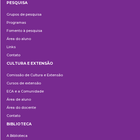
PESQUISA
Pesquisa
Grupos de pesquisa
Programas
Fomento à pesquisa
Área do aluno
Links
Contato
CULTURA E EXTENSÃO
Cultura
Comissão de Cultura e Extensão
e
Cursos de extensão
Extensão
ECA e a Comunidade
Área de aluno
Área do docente
Contato
BIBLIOTECA
Biblioteca
A Biblioteca