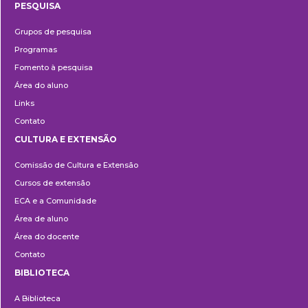
PESQUISA
Pesquisa
Grupos de pesquisa
Programas
Fomento à pesquisa
Área do aluno
Links
Contato
CULTURA E EXTENSÃO
Cultura
Comissão de Cultura e Extensão
e
Cursos de extensão
Extensão
ECA e a Comunidade
Área de aluno
Área do docente
Contato
BIBLIOTECA
Biblioteca
A Biblioteca