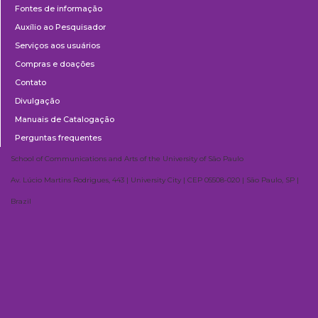
Fontes de informação
Auxílio ao Pesquisador
Serviços aos usuários
Compras e doações
Contato
Divulgação
Manuais de Catalogação
Perguntas frequentes
School of Communications and Arts of the University of São Paulo
Av. Lúcio Martins Rodrigues, 443 | University City | CEP 05508-020 | São Paulo, SP |
Brazil