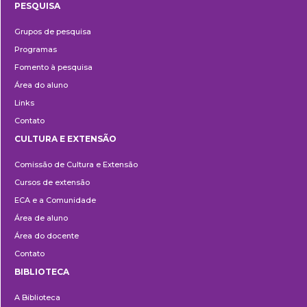
PESQUISA
Pesquisa
Grupos de pesquisa
Programas
Fomento à pesquisa
Área do aluno
Links
Contato
CULTURA E EXTENSÃO
Cultura
Comissão de Cultura e Extensão
e
Cursos de extensão
Extensão
ECA e a Comunidade
Área de aluno
Área do docente
Contato
BIBLIOTECA
Biblioteca
A Biblioteca