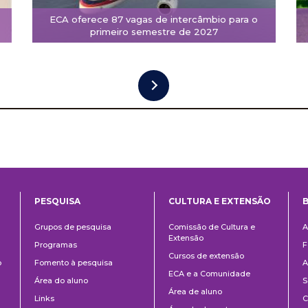
ECA oferece 87 vagas de intercâmbio para o
primeiro semestre de 2027
PESQUISA
CULTURA E EXTENSÃO
B
ntos
Pesquisa
Cultura
B
Grupos de pesquisa
Comissão de Cultura e
A
e
Extensão
Programas
F
Extensão
Cursos de extensão
o
Fomento à pesquisa
A
ECA e a Comunidade
Área do aluno
S
Área de aluno
Links
C