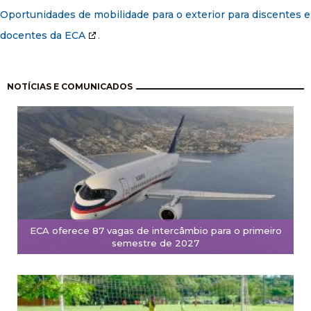
Oportunidades de mobilidade para o exterior para discentes e
docentes da ECA
.
Pagination
NOTÍCIAS E COMUNICADOS
ECA oferece 87 vagas de intercâmbio para o primeiro
semestre de 2027