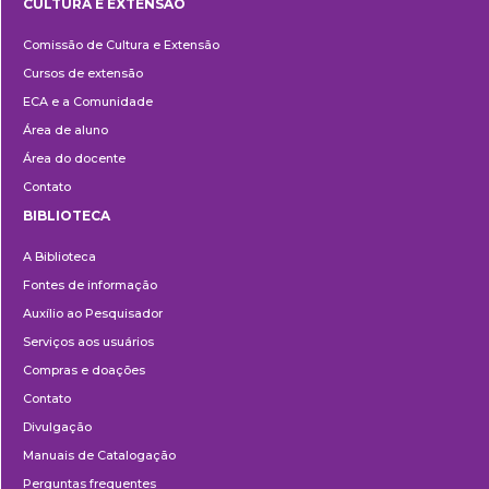
CULTURA E EXTENSÃO
Cultura
Comissão de Cultura e Extensão
e
Cursos de extensão
Extensão
ECA e a Comunidade
Área de aluno
Área do docente
Contato
BIBLIOTECA
Biblioteca
A Biblioteca
Fontes de informação
Auxílio ao Pesquisador
Serviços aos usuários
Compras e doações
Contato
Divulgação
Manuais de Catalogação
Perguntas frequentes