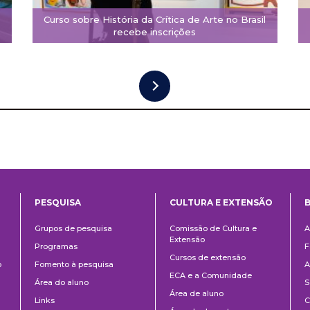
Curso sobre História da Crítica de Arte no Brasil
recebe inscrições
PESQUISA
CULTURA E EXTENSÃO
B
ntos
Pesquisa
Cultura
B
Grupos de pesquisa
Comissão de Cultura e
A
e
Extensão
Programas
F
Extensão
Cursos de extensão
o
Fomento à pesquisa
A
ECA e a Comunidade
Área do aluno
S
Área de aluno
Links
C