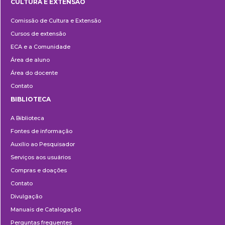
CULTURA E EXTENSÃO
Cultura
Comissão de Cultura e Extensão
e
Cursos de extensão
Extensão
ECA e a Comunidade
Área de aluno
Área do docente
Contato
BIBLIOTECA
Biblioteca
A Biblioteca
Fontes de informação
Auxílio ao Pesquisador
Serviços aos usuários
Compras e doações
Contato
Divulgação
Manuais de Catalogação
Perguntas frequentes