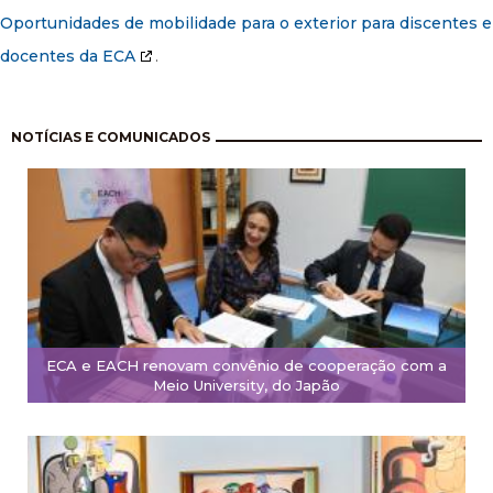
Oportunidades de mobilidade para o exterior para discentes e
docentes da ECA
.
Pagination
NOTÍCIAS E COMUNICADOS
ECA e EACH renovam convênio de cooperação com a
Meio University, do Japão