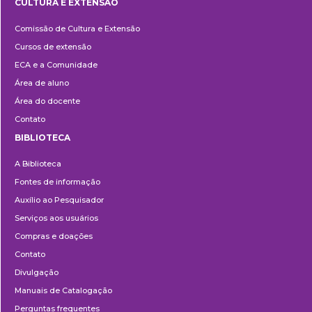
CULTURA E EXTENSÃO
Cultura
Comissão de Cultura e Extensão
e
Cursos de extensão
Extensão
ECA e a Comunidade
Área de aluno
Área do docente
Contato
BIBLIOTECA
Biblioteca
A Biblioteca
Fontes de informação
Auxílio ao Pesquisador
Serviços aos usuários
Compras e doações
Contato
Divulgação
Manuais de Catalogação
Perguntas frequentes