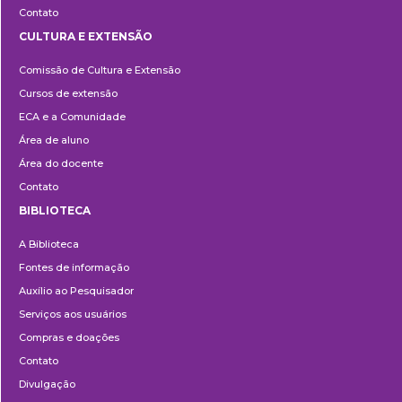
Contato
CULTURA E EXTENSÃO
Cultura
Comissão de Cultura e Extensão
e
Cursos de extensão
Extensão
ECA e a Comunidade
Área de aluno
Área do docente
Contato
BIBLIOTECA
Biblioteca
A Biblioteca
Fontes de informação
Auxílio ao Pesquisador
Serviços aos usuários
Compras e doações
Contato
Divulgação