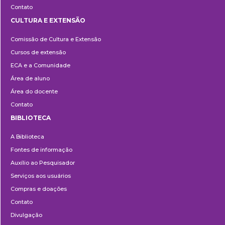
Contato
CULTURA E EXTENSÃO
Cultura
Comissão de Cultura e Extensão
e
Cursos de extensão
Extensão
ECA e a Comunidade
Área de aluno
Área do docente
Contato
BIBLIOTECA
Biblioteca
A Biblioteca
Fontes de informação
Auxílio ao Pesquisador
Serviços aos usuários
Compras e doações
Contato
Divulgação