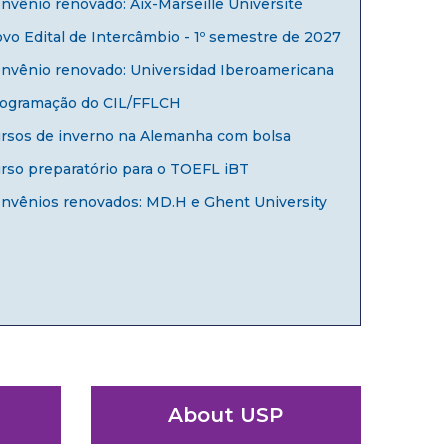
nvênio renovado: Aix-Marseille Université
vo Edital de Intercâmbio - 1º semestre de 2027
nvênio renovado: Universidad Iberoamericana
ogramação do CIL/FFLCH
rsos de inverno na Alemanha com bolsa
rso preparatório para o TOEFL iBT
nvênios renovados: MD.H e Ghent University
About USP