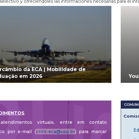
selectivo y ofreciéndoles las informaciones necesarias para el in
ercâmbio da ECA | Mobilidade de
duação em 2026
You
DIMENTOS
Comiss
atendimentos virtuais, entre em contato
Ed
co por e-mail (
crint-eca@usp.br
) para marcar