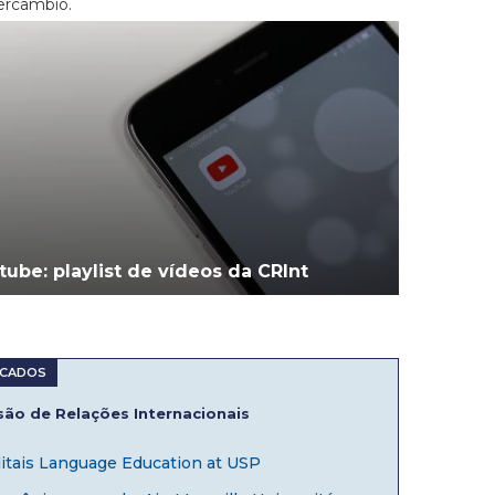
tercambio.
tube: playlist de vídeos da CRInt
ão de Relações Internacionais
itais Language Education at USP