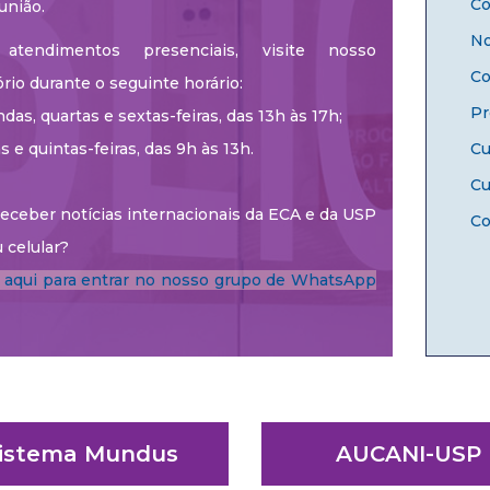
Co
união.
No
atendimentos presenciais, visite nosso
Co
ório durante o seguinte horário:
Pr
das, quartas e sextas-feiras, das 13h às 17h;
as e quintas-feiras, das 9h às 13h.
Cu
Cu
eceber notícias internacionais da ECA e da USP
Co
 celular?
e aqui para entrar no nosso grupo de WhatsApp
istema Mundus
AUCANI-USP