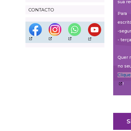
sua re
CONTACTO
Para 
escrit
-segun
- terç
Quer r
no seu
Cliqu
!
S