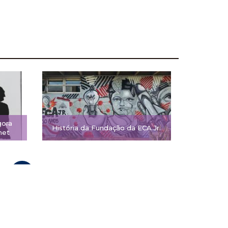
gora
História da Fundação da ECA Jr.
net