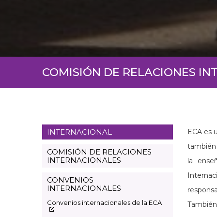
COMISIÓN DE RELACIONES I
INTERNACIONAL
ECA es u
Page
también 
Internacional
COMISIÓN DE RELACIONES
INTERNACIONALES
la ense
es
Internac
CONVENIOS
INTERNACIONALES
responsa
Convenios internacionales de la ECA
También 