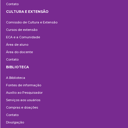
Contato
CULTURA E EXTENSÃO
Cultura
Comissão de Cultura e Extensão
e
Cursos de extensão
Extensão
ECA e a Comunidade
Área de aluno
Área do docente
Contato
BIBLIOTECA
Biblioteca
A Biblioteca
Fontes de informação
Auxílio ao Pesquisador
Serviços aos usuários
Compras e doações
Contato
Divulgação