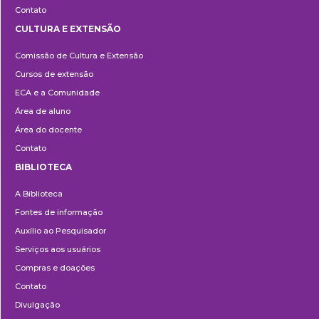
Contato
CULTURA E EXTENSÃO
Cultura
Comissão de Cultura e Extensão
e
Cursos de extensão
Extensão
ECA e a Comunidade
Área de aluno
Área do docente
Contato
BIBLIOTECA
Biblioteca
A Biblioteca
Fontes de informação
Auxílio ao Pesquisador
Serviços aos usuários
Compras e doações
Contato
Divulgação