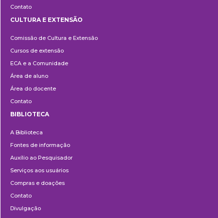
Contato
CULTURA E EXTENSÃO
Cultura
Comissão de Cultura e Extensão
e
Cursos de extensão
Extensão
ECA e a Comunidade
Área de aluno
Área do docente
Contato
BIBLIOTECA
Biblioteca
A Biblioteca
Fontes de informação
Auxílio ao Pesquisador
Serviços aos usuários
Compras e doações
Contato
Divulgação