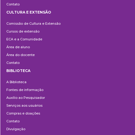
Contato
CULTURA E EXTENSÃO
Cultura
Comissão de Cultura e Extensão
e
Cursos de extensão
Extensão
ECA e a Comunidade
Área de aluno
Área do docente
Contato
BIBLIOTECA
Biblioteca
A Biblioteca
Fontes de informação
Auxílio ao Pesquisador
Serviços aos usuários
Compras e doações
Contato
Divulgação