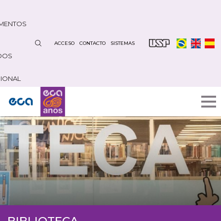
Pasar
al
MENTOS
contenido
principal
ACCESO
CONTACTO
SISTEMAS
DOS
CIONAL
BIBLIOTECA