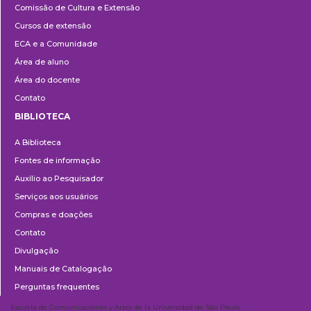
Comissão de Cultura e Extensão
e
Cursos de extensão
Extensão
ECA e a Comunidade
Área de aluno
Área do docente
Contato
BIBLIOTECA
Biblioteca
A Biblioteca
Fontes de informação
Auxílio ao Pesquisador
Serviços aos usuários
Compras e doações
Contato
Divulgação
Manuais de Catalogação
Perguntas frequentes
Escuela de Comunicaciones y Artes de la Universidad de São Paulo