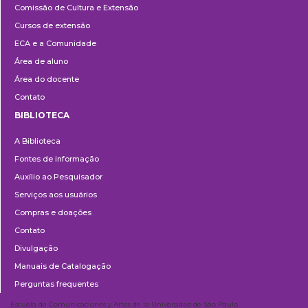
Comissão de Cultura e Extensão
e
Cursos de extensão
Extensão
ECA e a Comunidade
Área de aluno
Área do docente
Contato
BIBLIOTECA
Biblioteca
A Biblioteca
Fontes de informação
Auxílio ao Pesquisador
Serviços aos usuários
Compras e doações
Contato
Divulgação
Manuais de Catalogação
Perguntas frequentes
Escuela de Comunicaciones y Artes de la Universidad de São Paulo