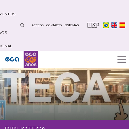
Pasar
al
MENTOS
contenido
principal
ACCESO
CONTACTO
SISTEMAS
DOS
CIONAL
BIBLIOTECA