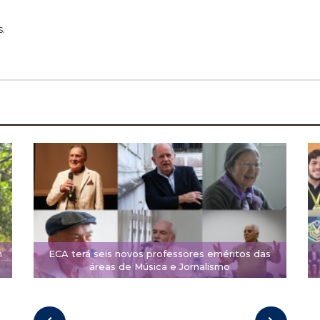
.
m
ECA terá seis novos professores eméritos das
áreas de Música e Jornalismo