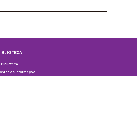
IBLIOTECA
iblioteca
 Biblioteca
ontes de informação
uxílio ao Pesquisador
erviços aos usuários
ompras e doações
ontato
ivulgação
anuais de Catalogação
erguntas frequentes