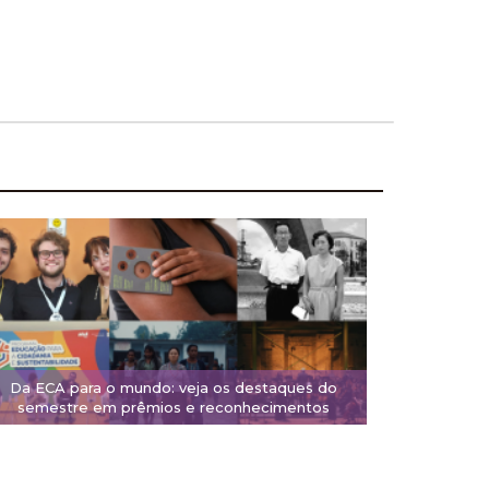
Da ECA para o mundo: veja os destaques do
semestre em prêmios e reconhecimentos