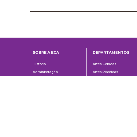
SOBRE A ECA
DEPARTAMENTOS
Institucional
Departame
História
Artes Cênicas
Administração
Artes Plásticas
Conselho Consultivo da
Cinema, Rádio e Televisã
Direção
Comunicações e Artes
Corpo docente e
Informação e Cultura
administrativo
Jornalismo e Editoração
Convênios e Parcerias
Música
Legislação
Relações Públicas,
Concursos
Propaganda e Turismo
Ouvidoria
Escola de Arte Dramática