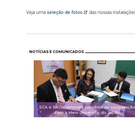
Veja uma
seleção de fotos
das nossas instalações
Paginación
NOTÍCIAS E COMUNICADOS
ECA e EACH renovam convênio de cooperação
com a Meio University, do Japão