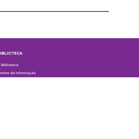
IBLIOTECA
iblioteca
 Biblioteca
ontes de informação
uxílio ao Pesquisador
erviços aos usuários
ompras e doações
ontato
ivulgação
anuais de Catalogação
erguntas frequentes