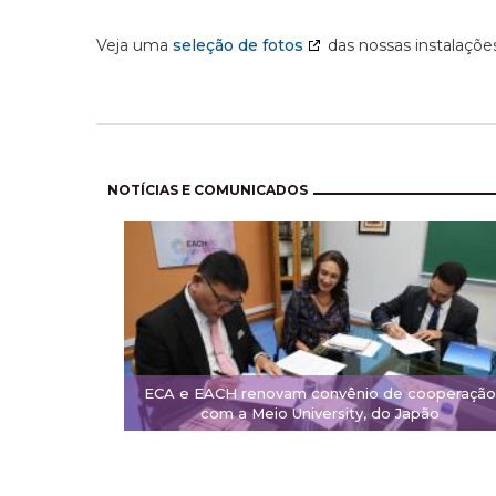
Veja uma
seleção de fotos
das nossas instalações
Paginación
NOTÍCIAS E COMUNICADOS
ECA e EACH renovam convênio de cooperação
com a Meio University, do Japão