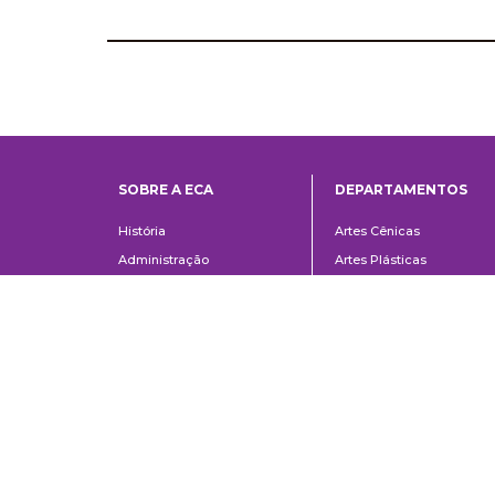
SOBRE A ECA
DEPARTAMENTOS
Institucional
Departame
História
Artes Cênicas
Administração
Artes Plásticas
Conselho Consultivo da
Cinema, Rádio e Televisã
Direção
Comunicações e Artes
Corpo docente e
Informação e Cultura
administrativo
Jornalismo e Editoração
Convênios e Parcerias
Música
Legislação
Relações Públicas,
Concursos
Propaganda e Turismo
Ouvidoria
Escola de Arte Dramática