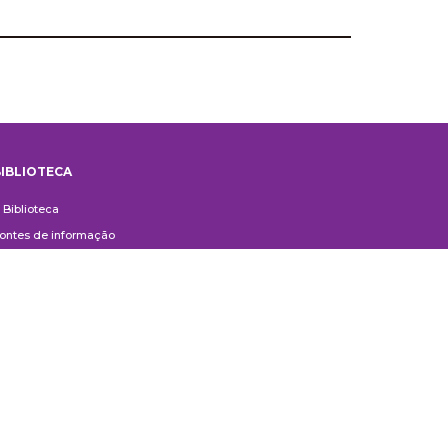
IBLIOTECA
iblioteca
 Biblioteca
ontes de informação
uxílio ao Pesquisador
erviços aos usuários
ompras e doações
ontato
ivulgação
anuais de Catalogação
erguntas frequentes