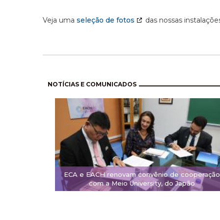
Veja uma
seleção de fotos
das nossas instalações
Paginación
NOTÍCIAS E COMUNICADOS
ECA e EACH renovam convênio de cooperação
com a Meio University, do Japão