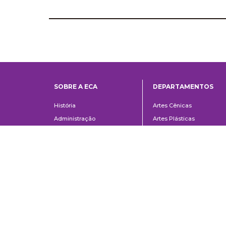
SOBRE A ECA
DEPARTAMENTOS
Institucional
Departame
História
Artes Cênicas
Administração
Artes Plásticas
Conselho Consultivo da
Cinema, Rádio e Televisã
Direção
Comunicações e Artes
Corpo docente e
Informação e Cultura
administrativo
Jornalismo e Editoração
Convênios e Parcerias
Música
Legislação
Relações Públicas,
Concursos
Propaganda e Turismo
Ouvidoria
Escola de Arte Dramática