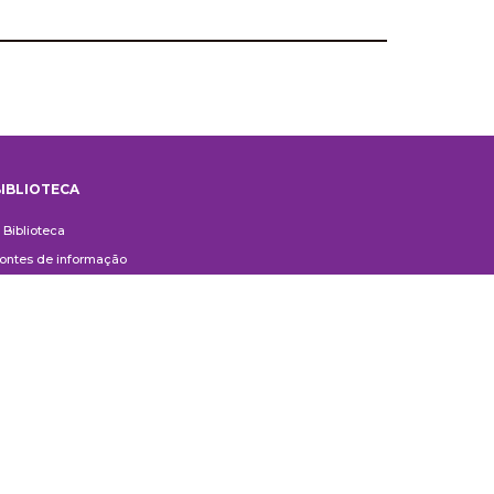
IBLIOTECA
iblioteca
 Biblioteca
ontes de informação
uxílio ao Pesquisador
erviços aos usuários
ompras e doações
ontato
ivulgação
anuais de Catalogação
erguntas frequentes