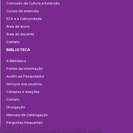
Comissão de Cultura e Extensão
e
Cursos de extensão
Extensão
ECA e a Comunidade
Área de aluno
Área do docente
Contato
BIBLIOTECA
Biblioteca
A Biblioteca
Fontes de informação
Auxílio ao Pesquisador
Serviços aos usuários
Compras e doações
Contato
Divulgação
Manuais de Catalogação
Perguntas frequentes
Escuela de Comunicaciones y Artes de la Universidad de São Paulo