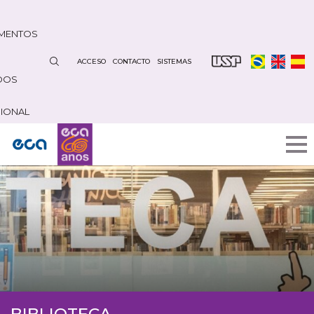
Pasar
al
MENTOS
contenido
principal
ACCESO
CONTACTO
SISTEMAS
DOS
CIONAL
BIBLIOTECA