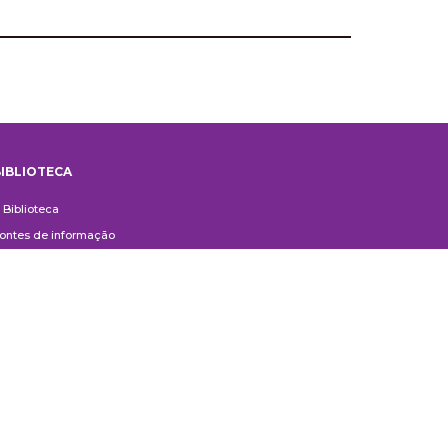
IBLIOTECA
iblioteca
 Biblioteca
ontes de informação
uxílio ao Pesquisador
erviços aos usuários
ompras e doações
ontato
ivulgação
anuais de Catalogação
erguntas frequentes