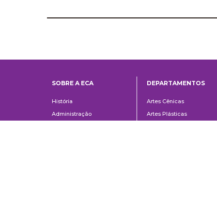
SOBRE A ECA
DEPARTAMENTOS
Institucional
Departame
História
Artes Cênicas
Administração
Artes Plásticas
Conselho Consultivo da
Cinema, Rádio e Televisã
Direção
Comunicações e Artes
Corpo docente e
Informação e Cultura
administrativo
Jornalismo e Editoração
Convênios e Parcerias
Música
Legislação
Relações Públicas,
Concursos
Propaganda e Turismo
Ouvidoria
Escola de Arte Dramática