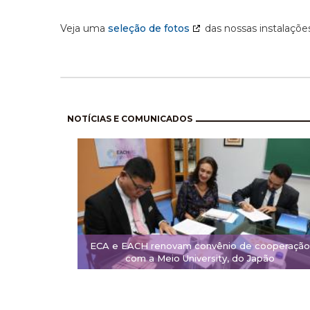
Veja uma
seleção de fotos
das nossas instalações
Paginación
NOTÍCIAS E COMUNICADOS
ECA e EACH renovam convênio de cooperação
com a Meio University, do Japão