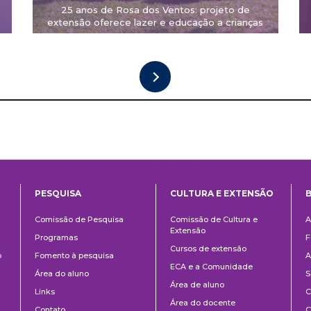
25 anos de Rosa dos Ventos: projeto de
extensão oferece lazer e educação a crianças
PESQUISA
CULTURA E EXTENSÃO
B
ntos
Pesquisa
Cultura
B
Comissão de Pesquisa
Comissão de Cultura e
A
e
Extensão
Programas
F
Extensão
Cursos de extensão
o
Fomento à pesquisa
A
ECA e a Comunidade
Área do aluno
S
Área de aluno
Links
C
Área do docente
Contato
C