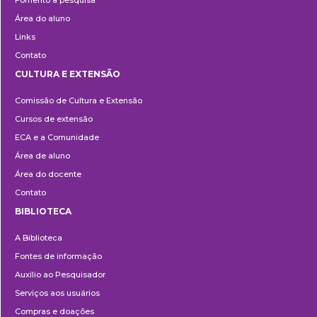
Fomento à pesquisa
Área do aluno
Links
Contato
CULTURA E EXTENSÃO
Cultura
Comissão de Cultura e Extensão
e
Cursos de extensão
Extensão
ECA e a Comunidade
Área de aluno
Área do docente
Contato
BIBLIOTECA
Biblioteca
A Biblioteca
Fontes de informação
Auxílio ao Pesquisador
Serviços aos usuários
Compras e doações