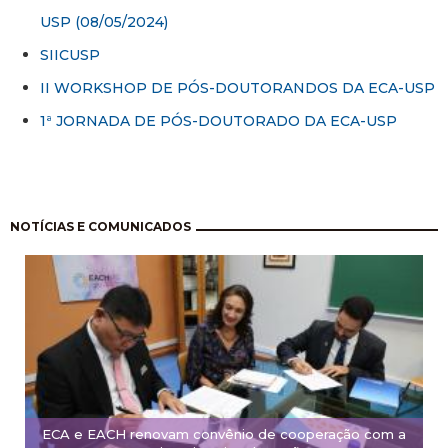
USP (08/05/2024)
SIICUSP
II WORKSHOP DE PÓS-DOUTORANDOS DA ECA-USP
1ª JORNADA DE PÓS-DOUTORADO DA ECA-USP
Paginación
NOTÍCIAS E COMUNICADOS
ECA e EACH renovam convênio de cooperação com a