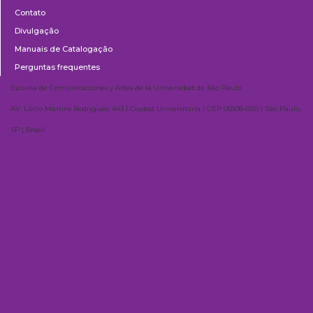
Contato
Divulgação
Manuais de Catalogação
Perguntas frequentes
Escuela de Comunicaciones y Artes de la Universidad de São Paulo
AV. Lúcio Martins Rodrigues, 443 | Ciudad Universitaria | CEP 05508-020 | São Paulo,
SP | Brasil