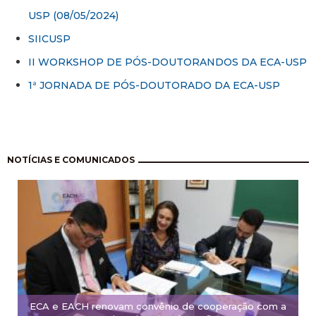
USP (08/05/2024)
SIICUSP
II WORKSHOP DE PÓS-DOUTORANDOS DA ECA-USP
1ª JORNADA DE PÓS-DOUTORADO DA ECA-USP
Paginación
NOTÍCIAS E COMUNICADOS
ECA e EACH renovam convênio de cooperação com a