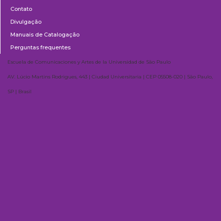
Contato
Divulgação
Manuais de Catalogação
Perguntas frequentes
Escuela de Comunicaciones y Artes de la Universidad de São Paulo
AV. Lúcio Martins Rodrigues, 443 | Ciudad Universitaria | CEP 05508-020 | São Paulo,
SP | Brasil