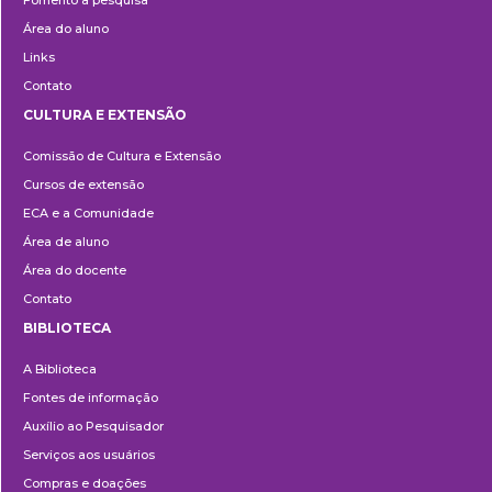
Fomento à pesquisa
Área do aluno
Links
Contato
CULTURA E EXTENSÃO
Cultura
Comissão de Cultura e Extensão
e
Cursos de extensão
Extensão
ECA e a Comunidade
Área de aluno
Área do docente
Contato
BIBLIOTECA
Biblioteca
A Biblioteca
Fontes de informação
Auxílio ao Pesquisador
Serviços aos usuários
Compras e doações