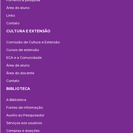
Fomento à pesquisa
Área do aluno
Links
Contato
CULTURA E EXTENSÃO
Cultura
Comissão de Cultura e Extensão
e
Cursos de extensão
Extensão
ECA e a Comunidade
Área de aluno
Área do docente
Contato
BIBLIOTECA
Biblioteca
A Biblioteca
Fontes de informação
Auxílio ao Pesquisador
Serviços aos usuários
Compras e doações