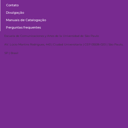
Contato
Divulgação
Manuais de Catalogação
Perguntas frequentes
Escuela de Comunicaciones y Artes de la Universidad de São Paulo
AV. Lúcio Martins Rodrigues, 443 | Ciudad Universitaria | CEP 05508-020 | São Paulo,
SP | Brasil