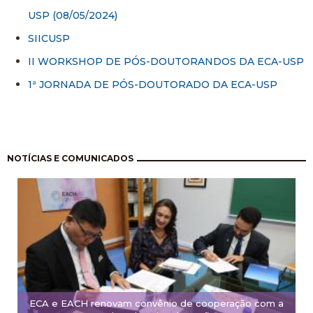
USP (08/05/2024)
SIICUSP
II WORKSHOP DE PÓS-DOUTORANDOS DA ECA-USP
1ª JORNADA DE PÓS-DOUTORADO DA ECA-USP
Paginación
NOTÍCIAS E COMUNICADOS
ECA e EACH renovam convênio de cooperação com a