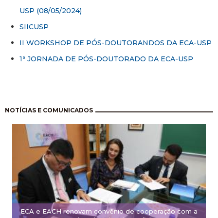
USP (08/05/2024)
SIICUSP
II WORKSHOP DE PÓS-DOUTORANDOS DA ECA-USP
1ª JORNADA DE PÓS-DOUTORADO DA ECA-USP
Paginación
NOTÍCIAS E COMUNICADOS
ECA e EACH renovam convênio de cooperação com a