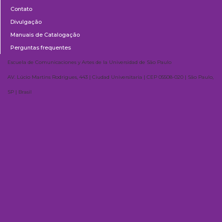
Contato
Divulgação
Manuais de Catalogação
Perguntas frequentes
Escuela de Comunicaciones y Artes de la Universidad de São Paulo
AV. Lúcio Martins Rodrigues, 443 | Ciudad Universitaria | CEP 05508-020 | São Paulo,
SP | Brasil