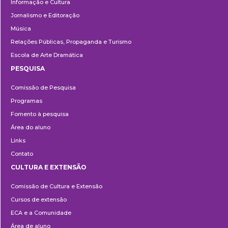
Informação e Cultura
Jornalismo e Editoração
Música
Relações Públicas, Propaganda e Turismo
Escola de Arte Dramática
PESQUISA
Pesquisa
Comissão de Pesquisa
Programas
Fomento à pesquisa
Área do aluno
Links
Contato
CULTURA E EXTENSÃO
Cultura
Comissão de Cultura e Extensão
e
Cursos de extensão
Extensão
ECA e a Comunidade
Área de aluno