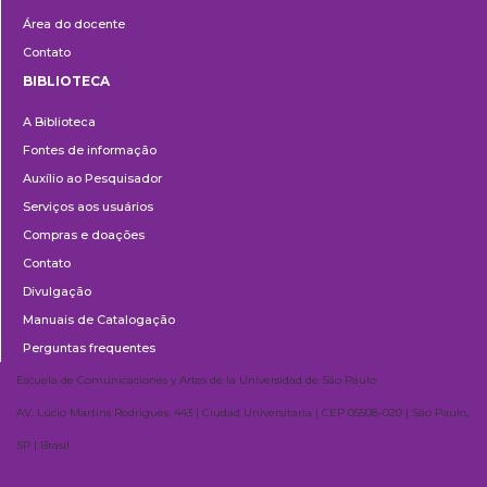
Área do docente
Contato
BIBLIOTECA
Biblioteca
A Biblioteca
Fontes de informação
Auxílio ao Pesquisador
Serviços aos usuários
Compras e doações
Contato
Divulgação
Manuais de Catalogação
Perguntas frequentes
Escuela de Comunicaciones y Artes de la Universidad de São Paulo
AV. Lúcio Martins Rodrigues, 443 | Ciudad Universitaria | CEP 05508-020 | São Paulo,
SP | Brasil