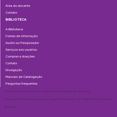
Área do docente
Contato
BIBLIOTECA
Biblioteca
A Biblioteca
Fontes de informação
Auxílio ao Pesquisador
Serviços aos usuários
Compras e doações
Contato
Divulgação
Manuais de Catalogação
Perguntas frequentes
Escuela de Comunicaciones y Artes de la Universidad de São Paulo
AV. Lúcio Martins Rodrigues, 443 | Ciudad Universitaria | CEP 05508-020 | São Paulo,
SP | Brasil