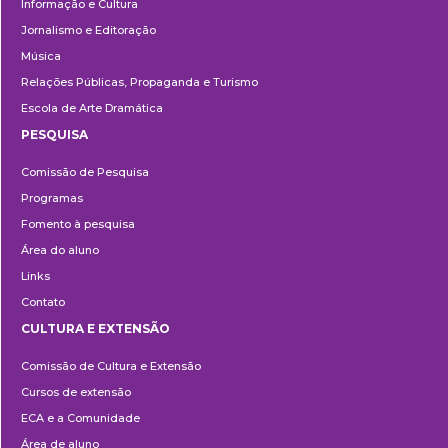
Informação e Cultura
Jornalismo e Editoração
Música
Relações Públicas, Propaganda e Turismo
Escola de Arte Dramática
PESQUISA
Pesquisa
Comissão de Pesquisa
Programas
Fomento à pesquisa
Área do aluno
Links
Contato
CULTURA E EXTENSÃO
Cultura
Comissão de Cultura e Extensão
e
Cursos de extensão
Extensão
ECA e a Comunidade
Área de aluno