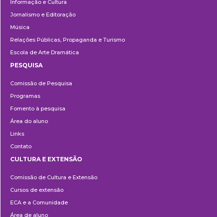
Informação e Cultura
Jornalismo e Editoração
Música
Relações Públicas, Propaganda e Turismo
Escola de Arte Dramática
PESQUISA
Pesquisa
Comissão de Pesquisa
Programas
Fomento à pesquisa
Área do aluno
Links
Contato
CULTURA E EXTENSÃO
Cultura
Comissão de Cultura e Extensão
e
Cursos de extensão
Extensão
ECA e a Comunidade
Área de aluno