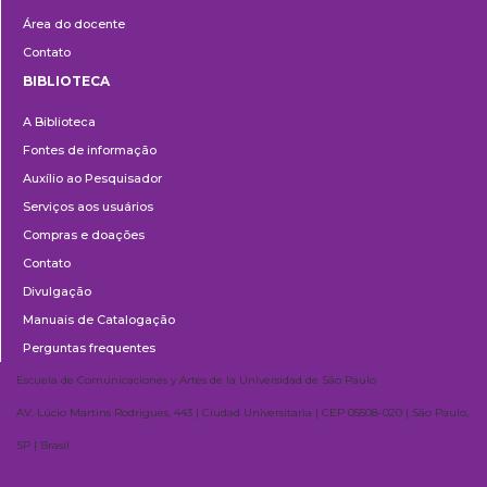
Área do docente
Contato
BIBLIOTECA
Biblioteca
A Biblioteca
Fontes de informação
Auxílio ao Pesquisador
Serviços aos usuários
Compras e doações
Contato
Divulgação
Manuais de Catalogação
Perguntas frequentes
Escuela de Comunicaciones y Artes de la Universidad de São Paulo
AV. Lúcio Martins Rodrigues, 443 | Ciudad Universitaria | CEP 05508-020 | São Paulo,
SP | Brasil