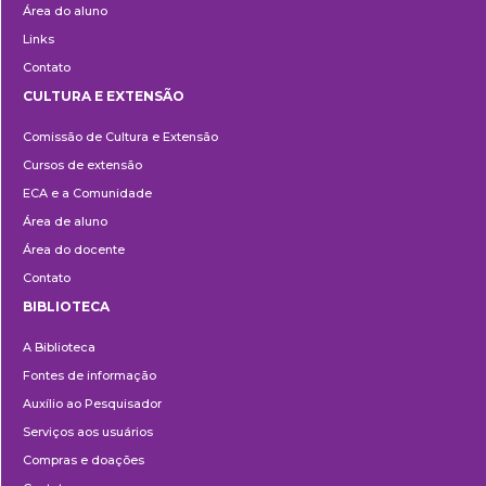
Área do aluno
Links
Contato
CULTURA E EXTENSÃO
Cultura
Comissão de Cultura e Extensão
e
Cursos de extensão
Extensão
ECA e a Comunidade
Área de aluno
Área do docente
Contato
BIBLIOTECA
Biblioteca
A Biblioteca
Fontes de informação
Auxílio ao Pesquisador
Serviços aos usuários
Compras e doações