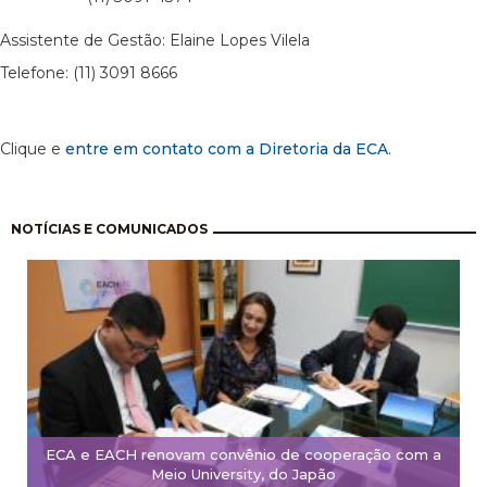
Assistente de Gestão: Elaine Lopes Vilela
Telefone: (11) 3091 8666
Clique e
entre em contato com a Diretoria da ECA
.
Paginación
NOTÍCIAS E COMUNICADOS
ECA e EACH renovam convênio de cooperação com a
Meio University, do Japão