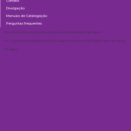
Contato
Divulgação
Manuais de Catalogação
Perguntas frequentes
Escuela de Comunicaciones y Artes de la Universidad de São Paulo
AV. Lúcio Martins Rodrigues, 443 | Ciudad Universitaria | CEP 05508-020 | São Paulo,
SP | Brasil