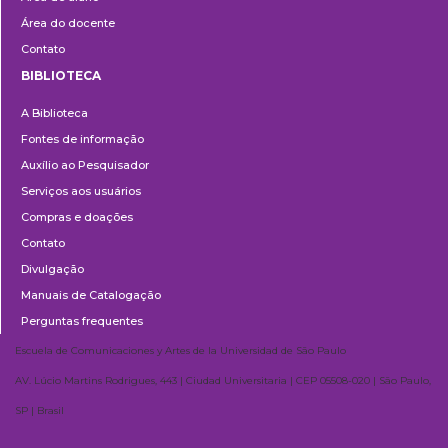
Área do docente
Contato
BIBLIOTECA
Biblioteca
A Biblioteca
Fontes de informação
Auxílio ao Pesquisador
Serviços aos usuários
Compras e doações
Contato
Divulgação
Manuais de Catalogação
Perguntas frequentes
Escuela de Comunicaciones y Artes de la Universidad de São Paulo
AV. Lúcio Martins Rodrigues, 443 | Ciudad Universitaria | CEP 05508-020 | São Paulo,
SP | Brasil