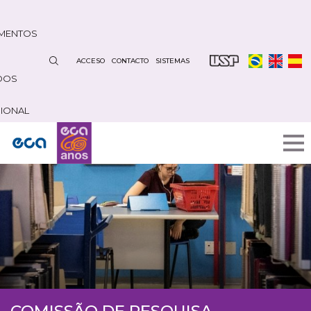
Pasar
al
MENTOS
contenido
principal
ACCESO
CONTACTO
SISTEMAS
DOS
CIONAL
COMISSÃO DE PESQUISA