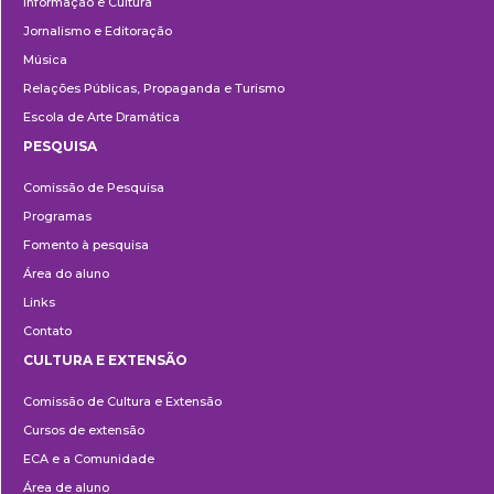
Informação e Cultura
Jornalismo e Editoração
Música
Relações Públicas, Propaganda e Turismo
Escola de Arte Dramática
PESQUISA
Pesquisa
Comissão de Pesquisa
Programas
Fomento à pesquisa
Área do aluno
Links
Contato
CULTURA E EXTENSÃO
Cultura
Comissão de Cultura e Extensão
e
Cursos de extensão
Extensão
ECA e a Comunidade
Área de aluno