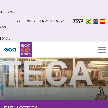
Pasar
al
MENTOS
contenido
principal
ACCESO
CONTACTO
SISTEMAS
DOS
CIONAL
BIBLIOTECA