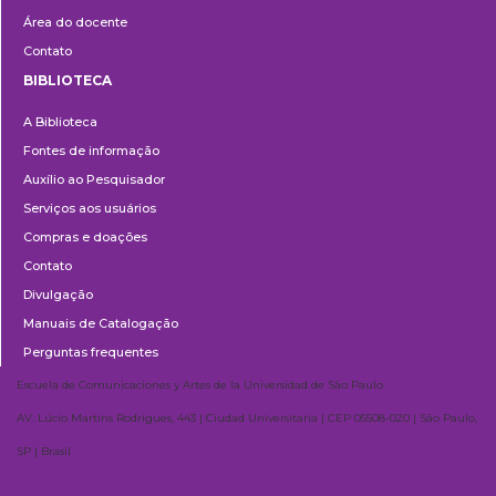
Área do docente
Contato
BIBLIOTECA
Biblioteca
A Biblioteca
Fontes de informação
Auxílio ao Pesquisador
Serviços aos usuários
Compras e doações
Contato
Divulgação
Manuais de Catalogação
Perguntas frequentes
Escuela de Comunicaciones y Artes de la Universidad de São Paulo
AV. Lúcio Martins Rodrigues, 443 | Ciudad Universitaria | CEP 05508-020 | São Paulo,
SP | Brasil