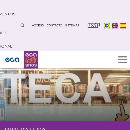
Pasar
al
MENTOS
contenido
principal
ACCESO
CONTACTO
SISTEMAS
DOS
CIONAL
BIBLIOTECA