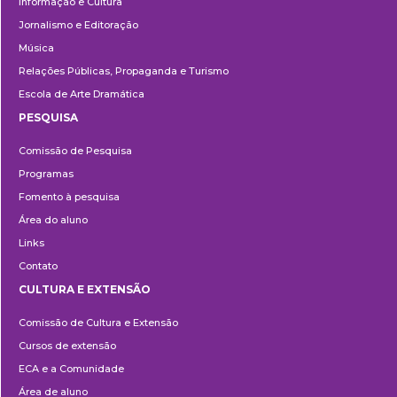
Informação e Cultura
Jornalismo e Editoração
Música
Relações Públicas, Propaganda e Turismo
Escola de Arte Dramática
PESQUISA
Pesquisa
Comissão de Pesquisa
Programas
Fomento à pesquisa
Área do aluno
Links
Contato
CULTURA E EXTENSÃO
Cultura
Comissão de Cultura e Extensão
e
Cursos de extensão
Extensão
ECA e a Comunidade
Área de aluno