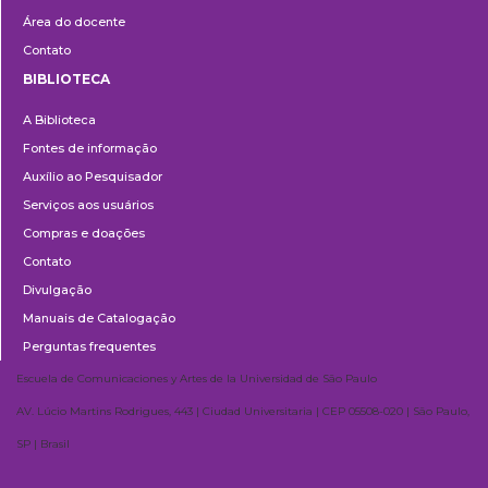
Área do docente
Contato
BIBLIOTECA
Biblioteca
A Biblioteca
Fontes de informação
Auxílio ao Pesquisador
Serviços aos usuários
Compras e doações
Contato
Divulgação
Manuais de Catalogação
Perguntas frequentes
Escuela de Comunicaciones y Artes de la Universidad de São Paulo
AV. Lúcio Martins Rodrigues, 443 | Ciudad Universitaria | CEP 05508-020 | São Paulo,
SP | Brasil