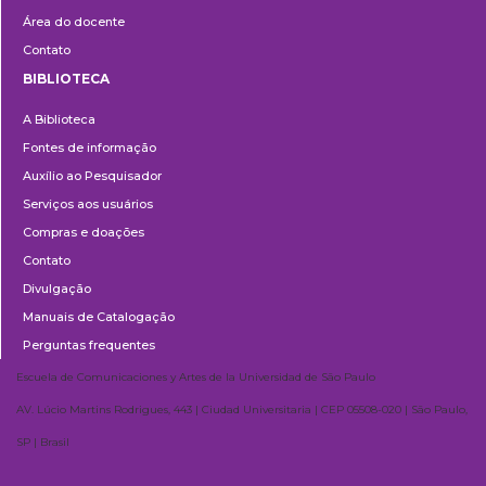
Área do docente
Contato
BIBLIOTECA
Biblioteca
A Biblioteca
Fontes de informação
Auxílio ao Pesquisador
Serviços aos usuários
Compras e doações
Contato
Divulgação
Manuais de Catalogação
Perguntas frequentes
Escuela de Comunicaciones y Artes de la Universidad de São Paulo
AV. Lúcio Martins Rodrigues, 443 | Ciudad Universitaria | CEP 05508-020 | São Paulo,
SP | Brasil