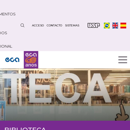
Pasar
al
MENTOS
contenido
principal
ACCESO
CONTACTO
SISTEMAS
DOS
CIONAL
BIBLIOTECA