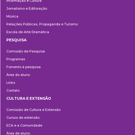
Informação e Cultura
Jornalismo e Editoração
Música
Relações Públicas, Propaganda e Turismo
Escola de Arte Dramática
PESQUISA
Pesquisa
Comissão de Pesquisa
Programas
Fomento à pesquisa
Área do aluno
Links
Contato
CULTURA E EXTENSÃO
Cultura
Comissão de Cultura e Extensão
e
Cursos de extensão
Extensão
ECA e a Comunidade
Área de aluno