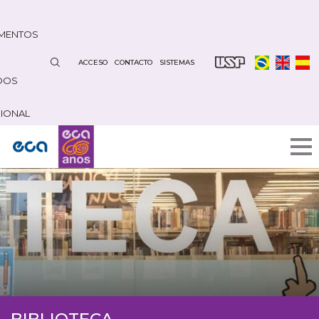
Pasar
al
MENTOS
contenido
principal
ACCESO
CONTACTO
SISTEMAS
DOS
CIONAL
BIBLIOTECA