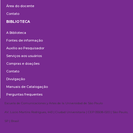
Área do docente
Contato
BIBLIOTECA
Biblioteca
A Biblioteca
Fontes de informação
Auxílio ao Pesquisador
Serviços aos usuários
Compras e doações
Contato
Divulgação
Manuais de Catalogação
Perguntas frequentes
Escuela de Comunicaciones y Artes de la Universidad de São Paulo
AV. Lúcio Martins Rodrigues, 443 | Ciudad Universitaria | CEP 05508-020 | São Paulo,
SP | Brasil