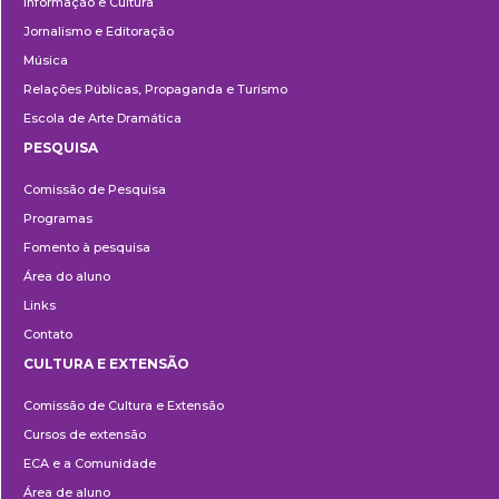
Informação e Cultura
Jornalismo e Editoração
Música
Relações Públicas, Propaganda e Turismo
Escola de Arte Dramática
PESQUISA
Pesquisa
Comissão de Pesquisa
Programas
Fomento à pesquisa
Área do aluno
Links
Contato
CULTURA E EXTENSÃO
Cultura
Comissão de Cultura e Extensão
e
Cursos de extensão
Extensão
ECA e a Comunidade
Área de aluno