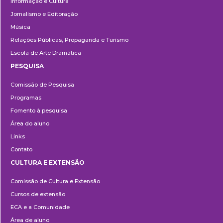
Informação e Cultura
Jornalismo e Editoração
Música
Relações Públicas, Propaganda e Turismo
Escola de Arte Dramática
PESQUISA
Pesquisa
Comissão de Pesquisa
Programas
Fomento à pesquisa
Área do aluno
Links
Contato
CULTURA E EXTENSÃO
Cultura
Comissão de Cultura e Extensão
e
Cursos de extensão
Extensão
ECA e a Comunidade
Área de aluno