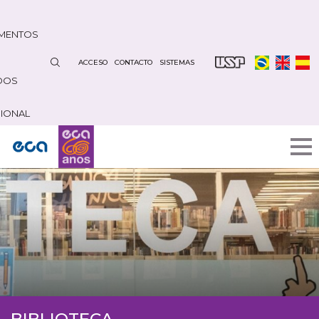
Pasar
al
MENTOS
contenido
principal
ACCESO
CONTACTO
SISTEMAS
DOS
CIONAL
BIBLIOTECA