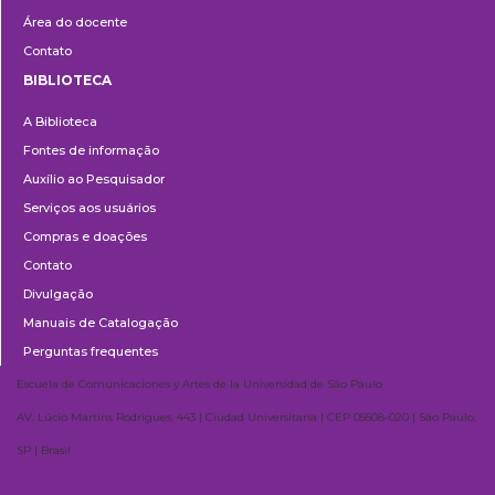
Área do docente
Contato
BIBLIOTECA
Biblioteca
A Biblioteca
Fontes de informação
Auxílio ao Pesquisador
Serviços aos usuários
Compras e doações
Contato
Divulgação
Manuais de Catalogação
Perguntas frequentes
Escuela de Comunicaciones y Artes de la Universidad de São Paulo
AV. Lúcio Martins Rodrigues, 443 | Ciudad Universitaria | CEP 05508-020 | São Paulo,
SP | Brasil