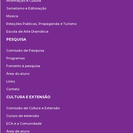
Informação e Cultura
Jornalismo e Editoração
Música
Relações Públicas, Propaganda e Turismo
Escola de Arte Dramática
PESQUISA
Pesquisa
Comissão de Pesquisa
Programas
Fomento à pesquisa
Área do aluno
Links
Contato
CULTURA E EXTENSÃO
Cultura
Comissão de Cultura e Extensão
e
Cursos de extensão
Extensão
ECA e a Comunidade
Área de aluno