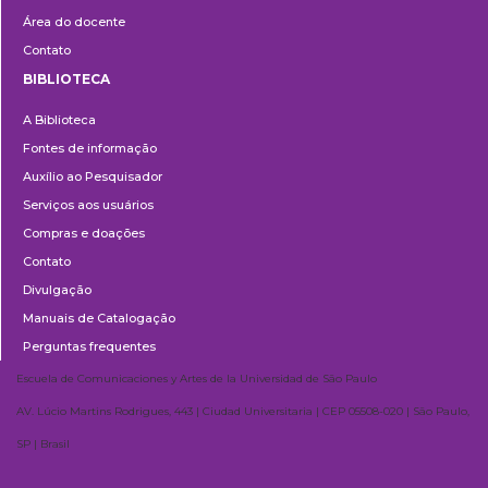
Área do docente
Contato
BIBLIOTECA
Biblioteca
A Biblioteca
Fontes de informação
Auxílio ao Pesquisador
Serviços aos usuários
Compras e doações
Contato
Divulgação
Manuais de Catalogação
Perguntas frequentes
Escuela de Comunicaciones y Artes de la Universidad de São Paulo
AV. Lúcio Martins Rodrigues, 443 | Ciudad Universitaria | CEP 05508-020 | São Paulo,
SP | Brasil