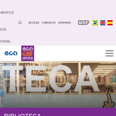
Pasar
al
MENTOS
contenido
principal
ACCESO
CONTACTO
SISTEMAS
DOS
CIONAL
BIBLIOTECA