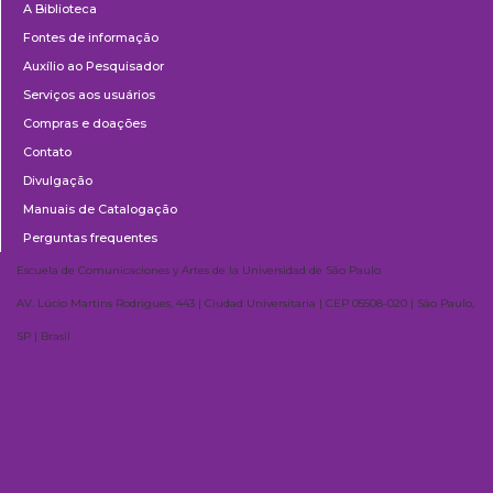
A Biblioteca
Fontes de informação
Auxílio ao Pesquisador
Serviços aos usuários
Compras e doações
Contato
Divulgação
Manuais de Catalogação
Perguntas frequentes
Escuela de Comunicaciones y Artes de la Universidad de São Paulo
AV. Lúcio Martins Rodrigues, 443 | Ciudad Universitaria | CEP 05508-020 | São Paulo,
SP | Brasil