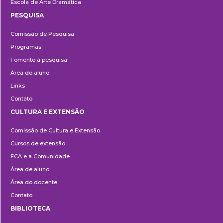
Escola de Arte Dramática
PESQUISA
Pesquisa
Comissão de Pesquisa
Programas
Fomento à pesquisa
Área do aluno
Links
Contato
CULTURA E EXTENSÃO
Cultura
Comissão de Cultura e Extensão
e
Cursos de extensão
Extensão
ECA e a Comunidade
Área de aluno
Área do docente
Contato
BIBLIOTECA
Biblioteca