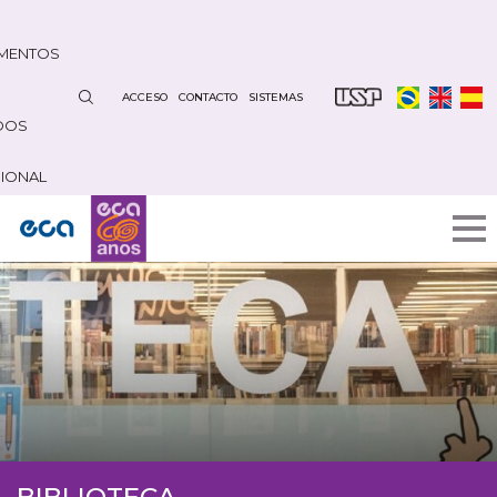
Pasar
al
MENTOS
contenido
principal
ACCESO
CONTACTO
SISTEMAS
DOS
CIONAL
BIBLIOTECA