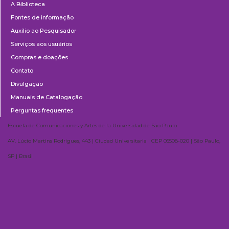
A Biblioteca
Fontes de informação
Auxílio ao Pesquisador
Serviços aos usuários
Compras e doações
Contato
Divulgação
Manuais de Catalogação
Perguntas frequentes
Escuela de Comunicaciones y Artes de la Universidad de São Paulo
AV. Lúcio Martins Rodrigues, 443 | Ciudad Universitaria | CEP 05508-020 | São Paulo,
SP | Brasil