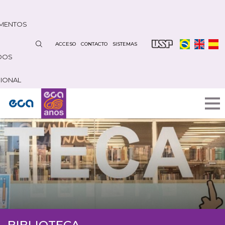
Pasar
al
MENTOS
contenido
principal
ACCESO
CONTACTO
SISTEMAS
DOS
CIONAL
BIBLIOTECA