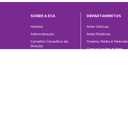
SOBRE A ECA
DEPARTAMENTOS
Institucional
Departame
História
Artes Cênicas
Administração
Artes Plásticas
Conselho Consultivo da
Cinema, Rádio e Televisã
Direção
Comunicações e Artes
Corpo docente e
Informação e Cultura
administrativo
Jornalismo e Editoração
Convênios e Parcerias
Música
Legislação
Relações Públicas,
Concursos
Propaganda e Turismo
Ouvidoria
Escola de Arte Dramática
Escuela de Comunicaciones y Artes de la Universidad de São Paulo
AV. Lúcio Martins Rodrigues, 443 | Ciudad Universitaria | CEP 05508-02