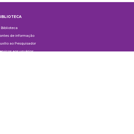
IBLIOTECA
iblioteca
 Biblioteca
ontes de informação
uxílio ao Pesquisador
erviços aos usuários
ompras e doações
ontato
ivulgação
anuais de Catalogação
erguntas frequentes